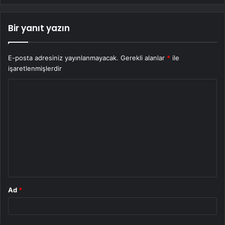
Bir yanıt yazın
E-posta adresiniz yayınlanmayacak.
Gerekli alanlar
*
ile
işaretlenmişlerdir
Y
o
r
u
m
*
Ad
*