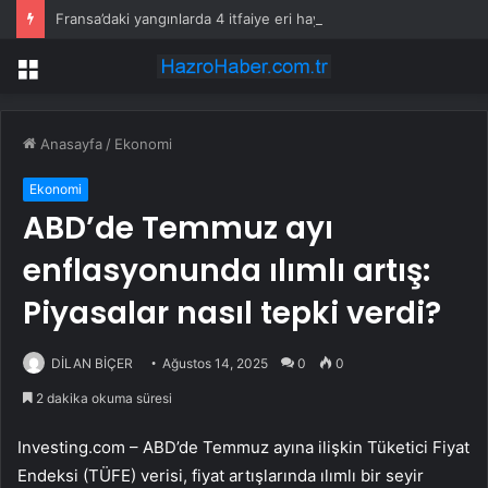
Fransa’daki yangınlarda 4 itfaiye eri hayatını kaybetti
Menü
Anasayfa
/
Ekonomi
Ekonomi
ABD’de Temmuz ayı
enflasyonunda ılımlı artış:
Piyasalar nasıl tepki verdi?
DİLAN BİÇER
Ağustos 14, 2025
0
0
2 dakika okuma süresi
Investing.com – ABD’de Temmuz ayına ilişkin Tüketici Fiyat
Endeksi (TÜFE) verisi, fiyat artışlarında ılımlı bir seyir