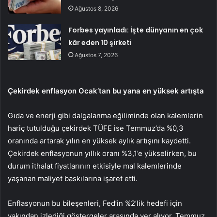
Ağustos 8, 2026
Forbes yayınladı: İşte dünyanın en çok
kâr eden 10 şirketi
Ağustos 7, 2026
Çekirdek enflasyon Ocak’tan bu yana en yüksek artışta
Gıda ve enerji gibi dalgalanma eğiliminde olan kalemlerin
hariç tutulduğu
çekirdek TÜFE
ise Temmuz’da %0,3
oranında artarak yılın en yüksek aylık artışını kaydetti.
Çekirdek enflasyonun yıllık oranı
%3,1’e yükselirken, bu
durum ithalat fiyatlarının etkisiyle mal kalemlerinde
yaşanan maliyet baskılarına işaret etti.
Enflasyonun bu bileşenleri,
Fed’in
%2’lik hedefi için
yakından izlediği göstergeler arasında yer alıyor. Temmuz