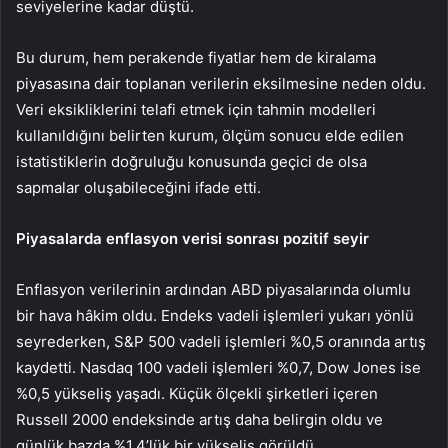
seviyelerine kadar düştü.
Bu durum, hem perakende fiyatlar hem de kiralama
piyasasına dair toplanan verilerin eksilmesine neden oldu.
Veri eksikliklerini telafi etmek için tahmin modelleri
kullanıldığını belirten kurum, ölçüm sonucu elde edilen
istatistiklerin doğruluğu konusunda geçici de olsa
sapmalar oluşabileceğini ifade etti.
Piyasalarda enflasyon verisi sonrası pozitif seyir
Enflasyon verilerinin ardından ABD piyasalarında olumlu
bir hava hâkim oldu. Endeks vadeli işlemleri yukarı yönlü
seyrederken,
S&P 500
vadeli işlemleri %0,5 oranında artış
kaydetti.
Nasdaq 100
vadeli işlemleri %0,7,
Dow Jones
ise
%0,5 yükseliş yaşadı. Küçük ölçekli şirketleri içeren
Russell 2000
endeksinde artış daha belirgin oldu ve
günlük bazda %1,4’lük bir yükseliş görüldü.