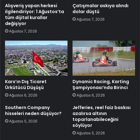
Alışveriş yapan herkesi
Çatışmalar askıya alındı
ilgilendiriyor: 1 Ağustos’ta
dolar düştü
tüm dijital kurallar
Ağustos 7, 2026
değişiyor
Ağustos 7, 2026
Kars’ın Dış Ticaret
Dynamic Racing, Karting
Ürkütücü Düşüşü
Şampiyonası’nda Birinci
Ağustos 6, 2026
Ağustos 6, 2026
Southern Company
Jefferies, reel faiz baskısı
hisseleri neden düşüyor?
azalırsa altının
toparlanabileceğini
Ağustos 5, 2026
söylüyor
Ağustos 5, 2026