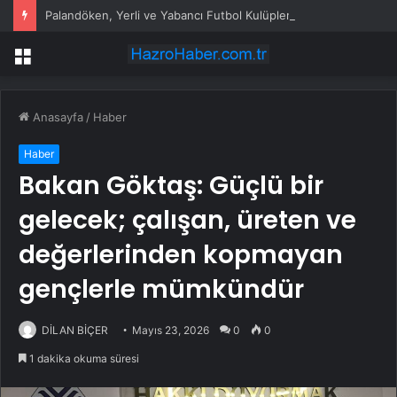
Palandöken, Yerli ve Yabancı Futbol Kulüplerini Ağırlıyor
Menü
Anasayfa
/
Haber
Haber
Bakan Göktaş: Güçlü bir
gelecek; çalışan, üreten ve
değerlerinden kopmayan
gençlerle mümkündür
DİLAN BİÇER
Mayıs 23, 2026
0
0
1 dakika okuma süresi