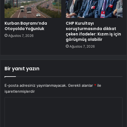
Kurban Bayramı’nda
CHP Kurultayı
Otoyolda Yoğunluk
soruşturmasında dikkat
çeken ifadeler: Kızım iş için
Ağustos 7, 2026
görüşmüş olabilir
Ağustos 7, 2026
Bir yanıt yazın
E-posta adresiniz yayınlanmayacak.
Gerekli alanlar
*
ile
işaretlenmişlerdir
Y
o
r