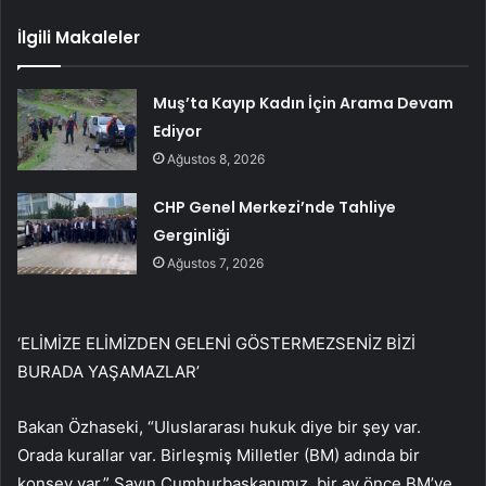
İlgili Makaleler
Muş’ta Kayıp Kadın İçin Arama Devam
Ediyor
Ağustos 8, 2026
CHP Genel Merkezi’nde Tahliye
Gerginliği
Ağustos 7, 2026
‘ELİMİZE ELİMİZDEN GELENİ GÖSTERMEZSENİZ BİZİ
BURADA YAŞAMAZLAR’
Bakan Özhaseki, “Uluslararası hukuk diye bir şey var.
Orada kurallar var. Birleşmiş Milletler (BM) adında bir
konsey var.” Sayın Cumhurbaşkanımız, bir ay önce BM’ye