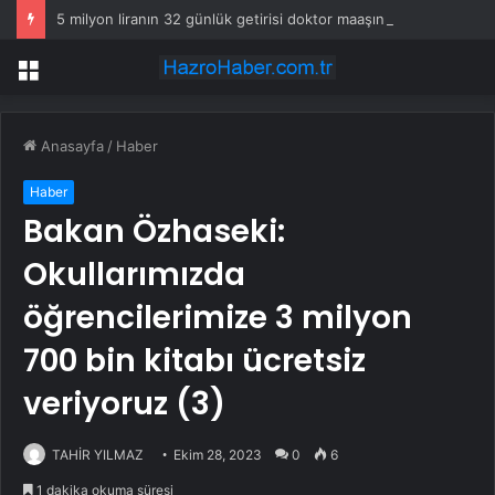
5 milyon liranın 32 günlük getirisi doktor maaşını solladı
Menü
Anasayfa
/
Haber
Haber
Bakan Özhaseki:
Okullarımızda
öğrencilerimize 3 milyon
700 bin kitabı ücretsiz
veriyoruz (3)
TAHİR YILMAZ
Ekim 28, 2023
0
6
1 dakika okuma süresi