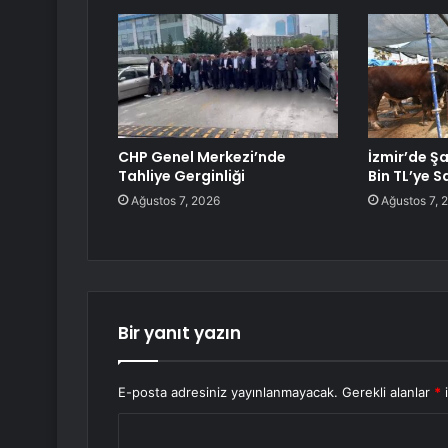
CHP Genel Merkezi’nde
İzmir’de 
Tahliye Gerginliği
Bin TL’ye Sa
Ağustos 7, 2026
Ağustos 7, 
Bir yanıt yazın
E-posta adresiniz yayınlanmayacak.
Gerekli alanlar
*
i
Y