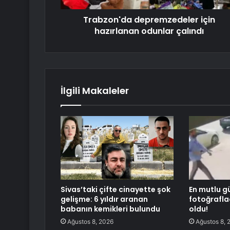
Trabzon'da depremzedeler için
hazırlanan odunlar çalındı
İlgili Makaleler
Sivas’taki çifte cinayette şok
En mutlu g
gelişme: 6 yıldır aranan
fotoğrafla
babanın kemikleri bulundu
oldu!
Ağustos 8, 2026
Ağustos 8, 