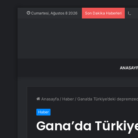
Frans
Cumartesi, Ağustos 8 2026
Son Dakika Haberleri
ANASAY
Anasayfa
/
Haber
/
Gana’da Türkiye’deki depremzed
Haber
Gana’da Türkiy