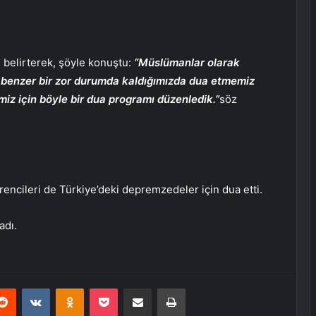
 belirterek, şöyle konuştu:
“Müslümanlar olarak
e benzer bir zor durumda kaldığımızda dua etmemiz
miz için böyle bir dua programı düzenledik.”
söz
ncileri de Türkiye’deki depremzedeler için dua etti.
adı.
erest
Reddit
VKontakte
Odnoklassniki
Pocket
E-Posta ile paylaş
Yazdır