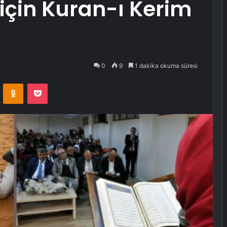
için Kuran-ı Kerim
0
9
1 dakika okuma süresi
VKontakte
Odnoklassniki
Pocket