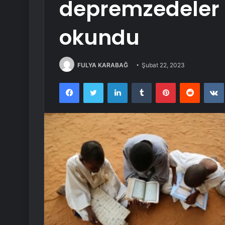
depremzedeler 
okundu
FULYA KARABAĞ
Şubat 22, 2023
Facebook
Twitter
LinkedIn
Tumblr
Pinterest
Reddit