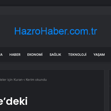
a’daki yangınlarda 4 itfaiye eri hayatını kaybetti
FA
HABER
EKONOMI
SAĞLIK
TEKNOLOJI
YAŞAM
eler için Kuran-ı Kerim okundu
e’deki