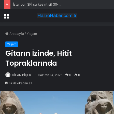
İstanbul İSKİ su kesintisi! 30-31 Temmuz İstanbul’da su kesintisi ne zaman bitecek, sular ne zaman gelecek?
Menü
Anasayfa
/
Yaşam
Yaşam
Gitarın İzinde, Hitit
Topraklarında
DİLAN BİÇER
Haziran 14, 2025
0
0
Bir dakikadan az