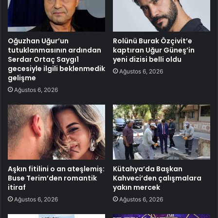
Oğuzhan Uğur’un
Rolünü Burak Özçivit’e
tutuklanmasının ardından
kaptıran Uğur Güneş’in
Serdar Ortaç Saygı1
yeni dizisi belli oldu
gecesiyle ilgili beklenmedik
Ağustos 6, 2026
gelişme
Ağustos 6, 2026
Aşkın fitilini o an ateşlemiş:
Kütahya’da Başkan
Buse Terim’den romantik
Kahveci’den çalışmalara
itiraf
yakın mercek
Ağustos 6, 2026
Ağustos 6, 2026