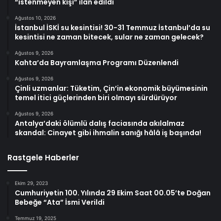
“istenmeyen kişi” ilan edildi
Ağustos 10, 2026
İstanbul İSKİ su kesintisi! 30-31 Temmuz İstanbul’da su
kesintisi ne zaman bitecek, sular ne zaman gelecek?
Ağustos 9, 2026
Kahta’da Bayramlaşma Programı Düzenlendi
Ağustos 9, 2026
Çinli uzmanlar: Tüketim, Çin’in ekonomik büyümesinin
temel itici güçlerinden biri olmayı sürdürüyor
Ağustos 9, 2026
Antalya’daki ölümlü dalış faciasında akılalmaz
skandal: Cinayet gibi ihmalin sanığı hâlâ iş başında!
Rastgele Haberler
Ekim 29, 2023
Cumhuriyetin 100. Yılında 29 Ekim Saat 00.05’te Doğan
Bebeğe “Ata” İsmi Verildi
Temmuz 19, 2025