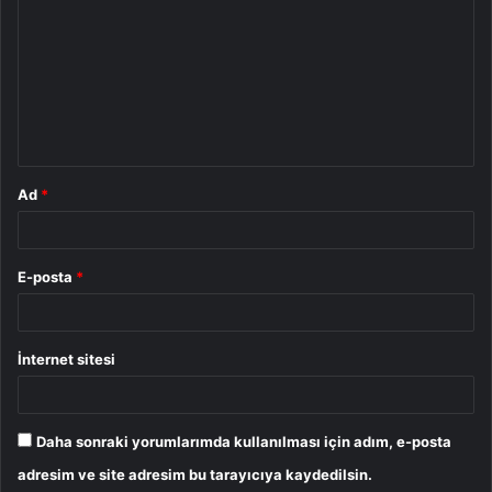
o
r
u
m
*
Ad
*
E-posta
*
İnternet sitesi
Daha sonraki yorumlarımda kullanılması için adım, e-posta
adresim ve site adresim bu tarayıcıya kaydedilsin.