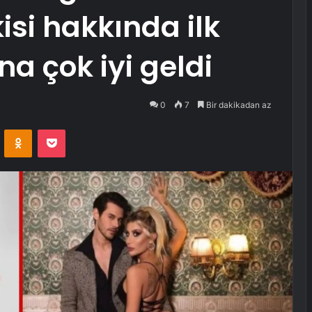
şkisi hakkında ilk
a çok iyi geldi
0
7
Bir dakikadan az
VKontakte
Odnoklassniki
Pocket