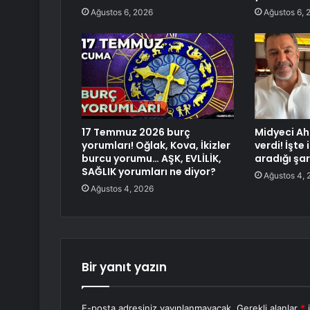
Ağustos 6, 2026
Ağustos 6, 
17 Temmuz 2026 burç
Midyeci Ahm
yorumları! Oğlak, Kova, İkizler
verdi! İşte
burcu yorumu… AŞK, EVLİLİK,
aradığı şar
SAĞLIK yorumları ne diyor?
Ağustos 4, 
Ağustos 4, 2026
Bir yanıt yazın
E-posta adresiniz yayınlanmayacak.
Gerekli alanlar
*
i