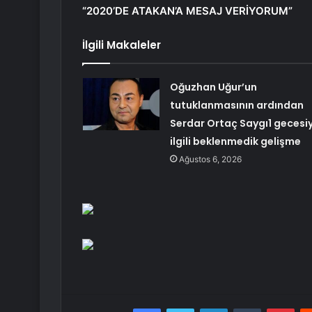
“2020’DE ATAKAN’A MESAJ VERİYORUM”
İlgili Makaleler
Oğuzhan Uğur’un
tutuklanmasının ardından
Serdar Ortaç Saygı1 gecesiy
ilgili beklenmedik gelişme
Ağustos 6, 2026
Facebook
Twitter
LinkedIn
Tumblr
Pint