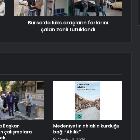
Bursa'da lüks araçların farlarını
çalan zanlı tutuklandı
a Başkan
Medeniyetin ahlakla kurduğu
n çalışmalara
bağ: “Ahilik”
cek
Ağustos 5, 2026