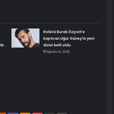
Rolünü Burak Özçivit’e
kaptıran Uğur Güneş’in yeni
le
dizisi belli oldu
Ağustos 6, 2026
erest
Reddit
VKontakte
Odnoklassniki
Pocket
E-Posta ile paylaş
Yazdır