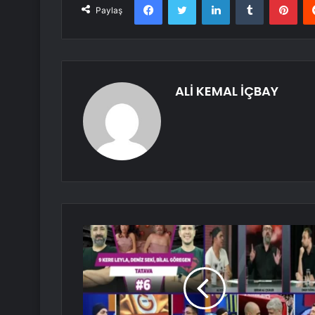
Paylaş
ALİ KEMAL İÇBAY