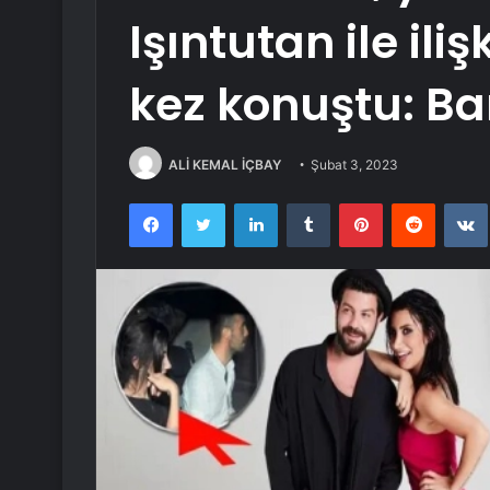
Işıntutan ile ili
kez konuştu: Ban
ALİ KEMAL İÇBAY
Şubat 3, 2023
Facebook
Twitter
LinkedIn
Tumblr
Pinterest
Reddit