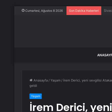
En mu
Cumartesi, Ağustos 8 2026
Son Dakika Haberleri
ANASAY
Anasayfa
/
Yaşam
/
İrem Derici, yeni sevgilisi Ataka
geldi
Yaşam
İrem Derici, yen