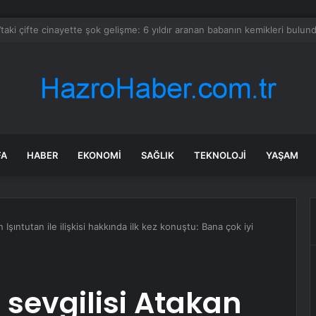
tlu gününü fotoğrafladığı damat azraili oldu!
FA
HABER
EKONOMI
SAĞLIK
TEKNOLOJI
YAŞAM
n Işıntutan ile ilişkisi hakkında ilk kez konuştu: Bana çok iyi
i sevgilisi Atakan