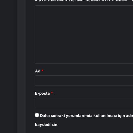
Y
o
r
u
m
*
Ad
*
E-posta
*
Daha sonraki yorumlarımda kullanılması için adı
kaydedilsin.