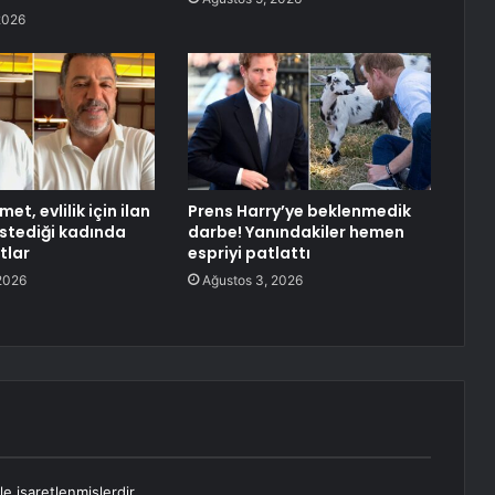
2026
et, evlilik için ilan
Prens Harry’ye beklenmedik
 istediği kadında
darbe! Yanındakiler hemen
tlar
espriyi patlattı
2026
Ağustos 3, 2026
le işaretlenmişlerdir