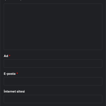
Y
o
r
u
m
*
Ad
*
E-posta
*
İnternet sitesi