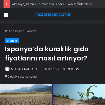
Almanya, Kamu Kurumlarında Siber Güvenlik Önlemlerini Sıkılaştırıyor
Menü
Anasayfa
/
Ekonomi
Ekonomi
İspanya’da kuraklık gıda
fiyatlarını nasıl artırıyor?
MEHMET NALBANT
Haziran 8, 2023
0
5
2 dakika okuma süresi