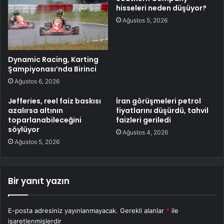
hisseleri neden düşüyor?
Ağustos 5, 2026
Dynamic Racing, Karting
Şampiyonası’nda Birinci
Ağustos 6, 2026
Jefferies, reel faiz baskısı
İran görüşmeleri petrol
azalırsa altının
fiyatlarını düşürdü, tahvil
toparlanabileceğini
faizleri geriledi
söylüyor
Ağustos 4, 2026
Ağustos 5, 2026
Bir yanıt yazın
E-posta adresiniz yayınlanmayacak.
Gerekli alanlar
*
ile
işaretlenmişlerdir