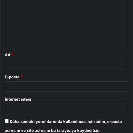
o
r
u
m
*
Ad
*
E-posta
*
İnternet sitesi
Daha sonraki yorumlarımda kullanılması için adım, e-posta
adresim ve site adresim bu tarayıcıya kaydedilsin.