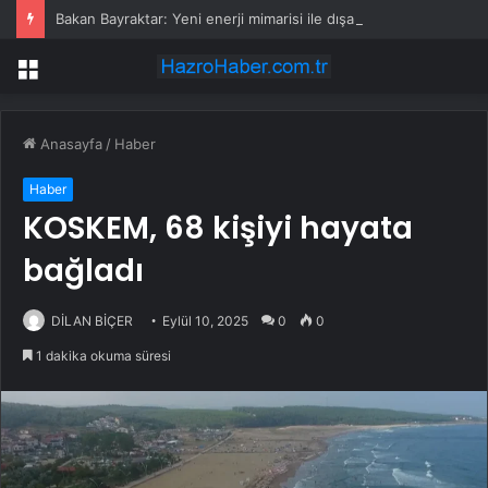
Bakan Bayraktar: Yeni enerji mimarisi ile dışa bağımlılığı bitireceğiz
Menü
Anasayfa
/
Haber
Haber
KOSKEM, 68 kişiyi hayata
bağladı
DİLAN BİÇER
Eylül 10, 2025
0
0
1 dakika okuma süresi