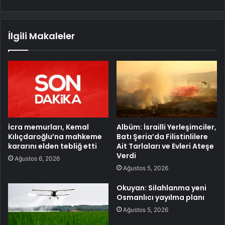
İlgili Makaleler
İcra memurları, Kemal
Albüm: İsrailli Yerleşimciler,
Kılıçdaroğlu’na mahkeme
Batı Şeria’da Filistinlilere
kararını elden tebliğ etti
Ait Tarlaları ve Evleri Ateşe
Verdi
Ağustos 6, 2026
Ağustos 5, 2026
Okuyan: Silahlanma yeni
Osmanlıcı yayılma planı
Ağustos 5, 2026