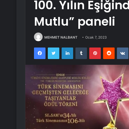
100. Yılın Eşiği
Mutlu” paneli
MEHMET NALBANT
Ocak 7, 2023
Facebook
Twitter
LinkedIn
Tumblr
Pinterest
Reddit