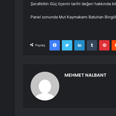
Şerafettin Güç ilçenin tarihi değeri hakkında bil
Panel sonunda Mut Kaymakamı Batuhan Bingöl ka
Facebook
Twitter
LinkedIn
Tumblr
Pint
Paylaş
MEHMET NALBANT