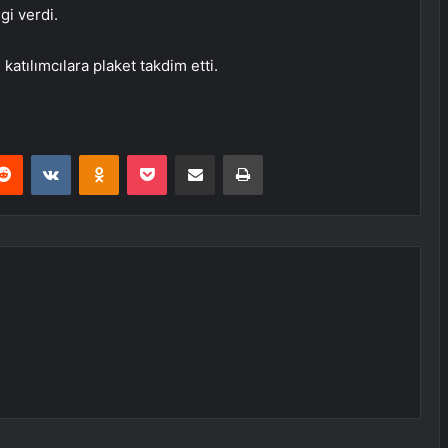
gi verdi.
tılımcılara plaket takdim etti.
erest
Reddit
VKontakte
Odnoklassniki
Pocket
E-Posta ile paylaş
Yazdır