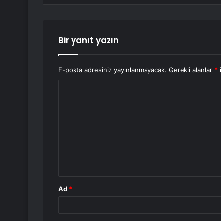
Bir yanıt yazın
E-posta adresiniz yayınlanmayacak.
Gerekli alanlar
*
i
Y
o
r
u
m
*
Ad
*