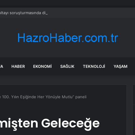
tayı soruşturmasında dikkat çeken ifadeler: Kızım iş için görüşmüş olabil
FA
HABER
EKONOMI
SAĞLIK
TEKNOLOJI
YAŞAM
100. Yılın Eşiğinde Her Yönüyle Mutlu” paneli
mişten Geleceğe