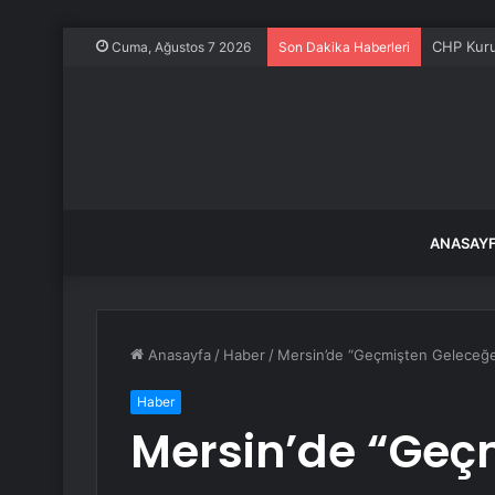
CHP Kurul
Cuma, Ağustos 7 2026
Son Dakika Haberleri
ANASAY
Anasayfa
/
Haber
/
Mersin’de “Geçmişten Geleceğe 
Haber
Mersin’de “Geç