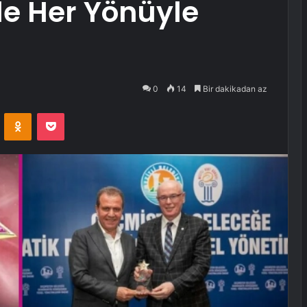
nde Her Yönüyle
0
14
Bir dakikadan az
VKontakte
Odnoklassniki
Pocket