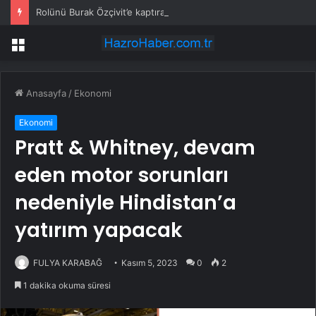
Rolünü Burak Özçivit’e kaptıran Uğur Güneş’in yeni dizisi belli oldu
Menü
Anasayfa
/
Ekonomi
Ekonomi
Pratt & Whitney, devam
eden motor sorunları
nedeniyle Hindistan’a
yatırım yapacak
FULYA KARABAĞ
Kasım 5, 2023
0
2
1 dakika okuma süresi