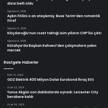
dizisi belli oldu
Ağustos 6, 2026
Aşkın fitilini o an ateşlemiş: Buse Terim’den romantik
itiraf
Ağustos 6, 2026
Kılıçdaroğlu’nun rozet taktığı isim yılların CHP’lisi çıktı
Ağustos 6, 2026
Kütahya’da Başkan Kahveci’den çalışmalara yakın
mercek
Rastgele Haberler
Ekim 12, 2024
GDZ Elektrik 400 Milyon Dolar Eurobond İhraç Etti
Ocak 23, 2024
Yunus Akgün son dakikalarda oynadı: Leicester City
berabere kaldı
Ocak 26, 2023