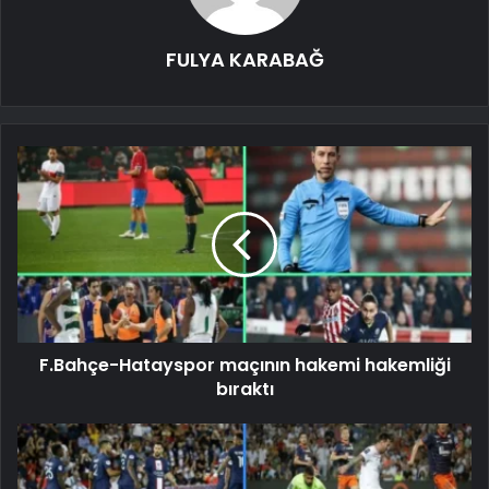
FULYA KARABAĞ
F.Bahçe-Hatayspor maçının hakemi hakemliği
bıraktı