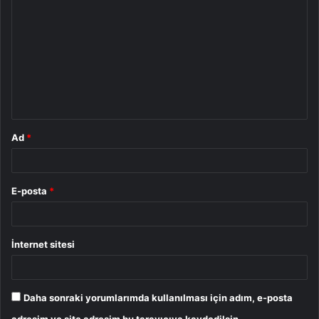
o
r
u
m
*
Ad
*
E-posta
*
İnternet sitesi
Daha sonraki yorumlarımda kullanılması için adım, e-posta
adresim ve site adresim bu tarayıcıya kaydedilsin.