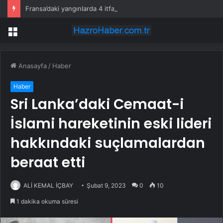
Fransa’daki yangınlarda 4 itfaiye eri hayatını kaybetti
Menü
Anasayfa
/
Haber
Haber
Sri Lanka’daki Cemaat-i
İslami hareketinin eski lideri
hakkındaki suçlamalardan
beraat etti
ALİ KEMAL İÇBAY
Şubat 9, 2023
0
10
1 dakika okuma süresi