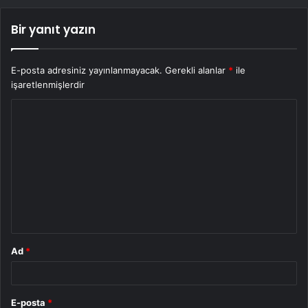
Bir yanıt yazın
E-posta adresiniz yayınlanmayacak.
Gerekli alanlar
*
ile
işaretlenmişlerdir
Y
o
r
u
m
*
Ad
*
E-posta
*