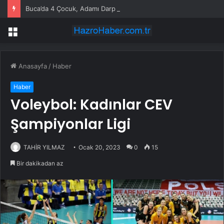
Buca’da 4 Çocuk, Adamı Darp Etti
Menü
Anasayfa
/
Haber
Haber
Voleybol: Kadınlar CEV
Şampiyonlar Ligi
TAHİR YILMAZ
Ocak 20, 2023
0
15
Bir dakikadan az