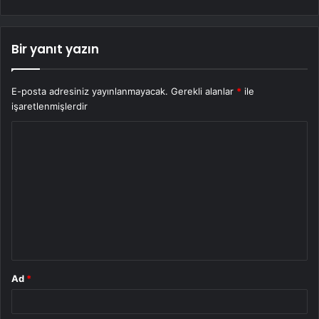
Bir yanıt yazın
E-posta adresiniz yayınlanmayacak.
Gerekli alanlar
*
ile
işaretlenmişlerdir
Y
o
r
u
m
*
Ad
*