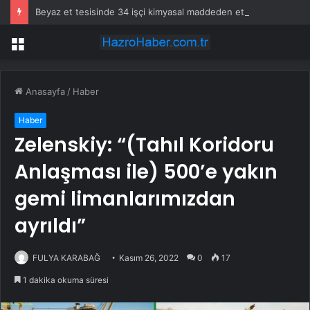
Beyaz et tesisinde 34 işçi kimyasal maddeden etkilendi
Menü
Anasayfa
/
Haber
Haber
Zelenskiy: “(Tahıl Koridoru
Anlaşması ile) 500’e yakın
gemi limanlarımızdan
ayrıldı”
FULYA KARABAĞ
Kasım 26, 2022
0
17
1 dakika okuma süresi