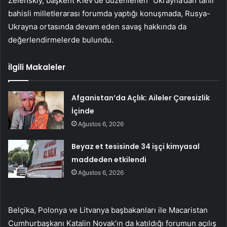
Zelenskiy, başkent Kiev’de düzenlenen “Ukrayna’dan tahıl”
bahisli milletlerarası forumda yaptığı konuşmada, Rusya-
Ukrayna ortasında devam eden savaş hakkında da
değerlendirmelerde bulundu.
İlgili Makaleler
Afganistan’da Açlık: Aileler Çaresizlik
İçinde
Ağustos 6, 2026
Beyaz et tesisinde 34 işçi kimyasal
maddeden etkilendi
Ağustos 6, 2026
Belçika, Polonya ve Litvanya başbakanları ile Macaristan
Cumhurbaşkanı Katalin Novak’ın da katıldığı forumun açılış