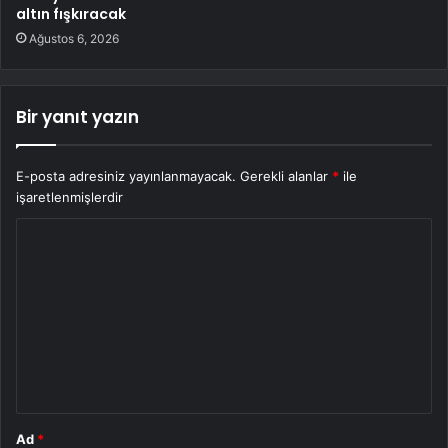
altın fışkıracak
Ağustos 6, 2026
Bir yanıt yazın
E-posta adresiniz yayınlanmayacak.
Gerekli alanlar
*
ile
işaretlenmişlerdir
Y
o
r
u
m
*
Ad
*