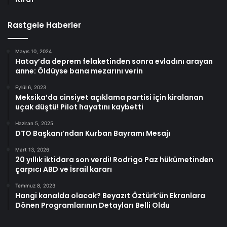
Rastgele Haberler
Mayıs 10, 2024
Hatay’da deprem felaketinden sonra evladını arayan
anne: Öldüyse bana mezarını verin
Eylül 6, 2023
Meksika’da cinsiyet açıklama partisi için kiralanan
uçak düştü! Pilot hayatını kaybetti
Haziran 5, 2025
DTO Başkanı’ndan Kurban Bayramı Mesajı
Mart 13, 2026
20 yıllık iktidara son verdi! Rodrigo Paz hükümetinden
çarpıcı ABD ve İsrail kararı
Temmuz 8, 2023
Hangi kanalda olacak? Beyazıt Öztürk’ün Ekranlara
Dönen Programlarının Detayları Belli Oldu